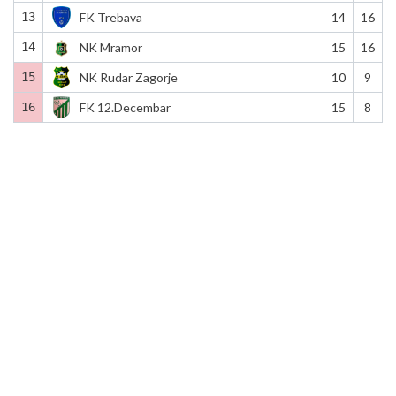
13
FK Trebava
14
16
14
NK Mramor
15
16
15
NK Rudar Zagorje
10
9
16
FK 12.Decembar
15
8