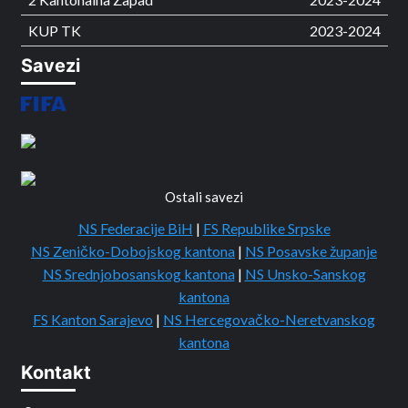
KUP TK
2023-2024
Savezi
Ostali savezi
NS Federacije BiH
|
FS Republike Srpske
NS Zeničko-Dobojskog kantona
|
NS Posavske županje
NS Srednjobosanskog kantona
|
NS Unsko-Sanskog
kantona
FS Kanton Sarajevo
|
NS Hercegovačko-Neretvanskog
kantona
Kontakt