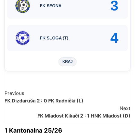
3
FK SEONA
4
FK SLOGA (T)
KRAJ
Post
Previous
FK Dizdaruša 2 : 0 FK Radnički (L)
Navigation
Next
FK Mladost Kikači 2 : 1 HNK Mladost (D)
1 Kantonalna 25/26