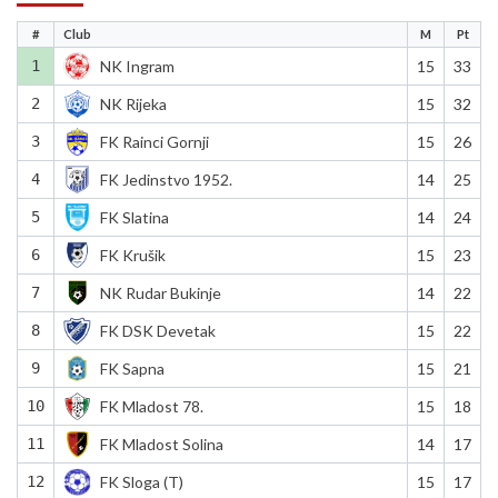
#
Club
M
Pt
1
NK Ingram
15
33
2
NK Rijeka
15
32
3
FK Rainci Gornji
15
26
4
FK Jedinstvo 1952.
14
25
5
FK Slatina
14
24
6
FK Krušik
15
23
7
NK Rudar Bukinje
14
22
8
FK DSK Devetak
15
22
9
FK Sapna
15
21
10
FK Mladost 78.
15
18
11
FK Mladost Solina
14
17
12
FK Sloga (T)
15
17