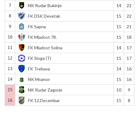
7
NK Rudar Bukinje
14
22
8
FK DSK Devetak
15
22
9
FK Sapna
15
21
10
FK Mladost 78.
15
18
11
FK Mladost Solina
14
17
12
FK Sloga (T)
15
17
13
FK Trebava
14
16
14
NK Mramor
15
16
15
NK Rudar Zagorje
10
9
16
FK 12.Decembar
15
8