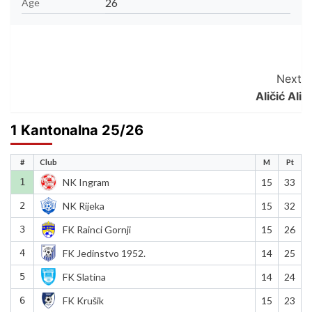
26
Age
Post
Next
Aličić Ali
Navigation
1 Kantonalna 25/26
#
Club
M
Pt
1
NK Ingram
15
33
2
NK Rijeka
15
32
3
FK Rainci Gornji
15
26
4
FK Jedinstvo 1952.
14
25
5
FK Slatina
14
24
6
FK Krušik
15
23