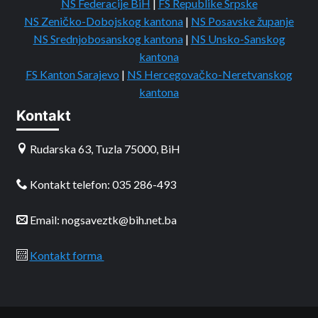
NS Federacije BiH
|
FS Republike Srpske
NS Zeničko-Dobojskog kantona
|
NS Posavske županje
NS Srednjobosanskog kantona
|
NS Unsko-Sanskog
kantona
FS Kanton Sarajevo
|
NS Hercegovačko-Neretvanskog
kantona
Kontakt
Rudarska 63, Tuzla 75000, BiH
Kontakt telefon: 035 286-493
Email: nogsaveztk@bih.net.ba
Kontakt forma